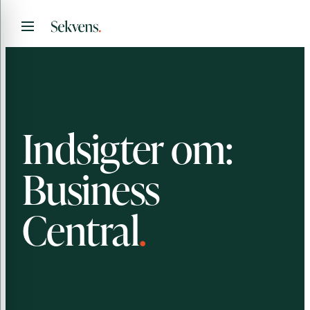
Spring
Menu
til
indhold
Indsigter om:
Business
Central