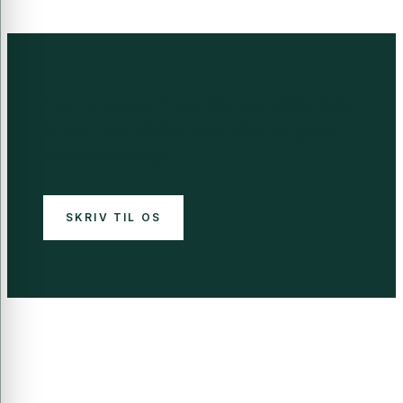
Har I et Power BI-projekt der aldrig helt
lander pga. dårlige data eller langsom
dataudveksling?
SKRIV TIL OS