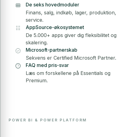
view_module
De seks hovedmoduler
Finans, salg, indkøb, lager, produktion,
service.
apps
AppSource-økosystemet
De 5.000+ apps giver dig fleksibilitet og
skalering.
verified
Microsoft-partnerskab
Sekvens er Certified Microsoft Partner.
help
FAQ med pris-svar
Læs om forskellene på Essentials og
Premium.
POWER BI & POWER PLATFORM