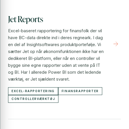
Jet Reports
Excel-baseret rapportering for finansfolk der vil
have BC-data direkte ind i deres regneark. I dag
arrow_forward
en del af Insightsoftwares produktportefølje. Vi
sætter Jet op når økonomifunktionen ikke har en
dedikeret BI-platform, eller når en controller vil
bygge sine egne rapporter uden at vente på IT
og BI. Har I allerede Power BI som det ledende
værktøj, er Jet sjældent svaret.
EXCEL-RAPPORTERING
FINANSRAPPORTER
CONTROLLERVÆRKTØJ