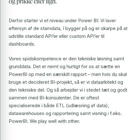
og prikke eller lign.
Derfor starter vi et niveau under Power BI: Vi laver
eftersyn af de stamdata, I bygger på og er skarpe på at
udstille standard API’er eller custom API’er til
dashboards.
Vores spidskompetence er den tekniske løsning samt
grunddata. Det er nemt og hurtigt for os at sætte en
PowerBI op med en særskilt rapport – men hvis du skal
bruge et decideret BI-projekt, så er vi dataarkitekt og
den tekniske del. Og så arbejder vi i stedet tæt og godt
sammen med BI-konsulenter. De er oftest
specialiserede i både ETL (udlæsning af data),
datawarehouses og rapportering samt visning i f.eks.
PowerBI. We play well with other.