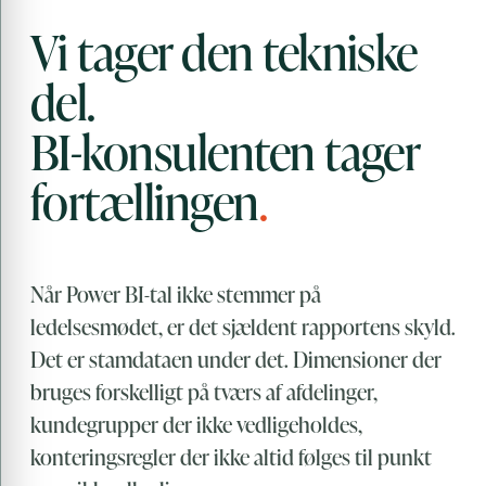
Vi tager den tekniske
del.
BI-konsulenten tager
fortællingen
.
Når Power BI-tal ikke stemmer på
ledelsesmødet, er det sjældent rapportens skyld.
Det er stamdataen under det. Dimensioner der
bruges forskelligt på tværs af afdelinger,
kundegrupper der ikke vedligeholdes,
konteringsregler der ikke altid følges til punkt