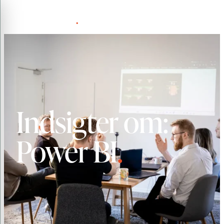
Spring
Menu
til
indhold
Indsigter om:
Power BI